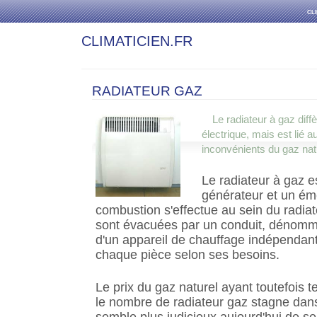
cl
CLIMATICIEN.FR
RADIATEUR GAZ
Le radiateur à gaz diff
électrique, mais est lié a
inconvénients du gaz nat
Le radiateur à gaz es
générateur et un ém
combustion s'effectue au sein du radia
sont évacuées par un conduit, dénommé 
d'un appareil de chauffage indépendant
chaque pièce selon ses besoins.
Le prix du gaz naturel ayant toutefois
le nombre de radiateur gaz stagne dans l
semble plus judicieux aujourd'hui de se